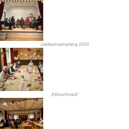
Jubiläumsempfang 2020
„Klönschnack“