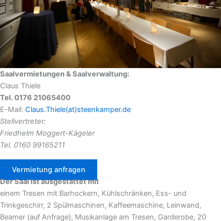
Saalvermietungen &
Saalverwaltung:
Claus Thiele
Tel. 0176 21065400
E-Mail:
Claus.Thiele(at)steenkamper.de
Stellvertreter:
Friedhelm Moggert-Kägeler
Tel. 0160 99165211
Vermietung anfragen
Der Saal ist ausgestattet mit
einem Tresen mit Barhockern, Kühlschränken, Ess- und
Trinkgeschirr, 2 Spülmaschinen, Kaffeemaschine, Leinwand,
Beamer (auf Anfrage), Musikanlage am Tresen, Garderobe, 20