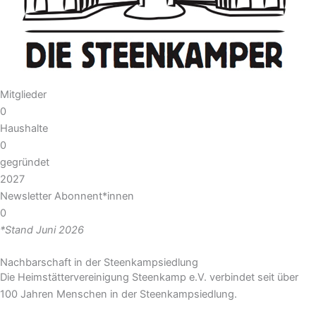
Mitglieder
0
Haushalte
0
gegründet
2027
Newsletter Abonnent*innen​
0
*Stand Juni 2026
Nachbarschaft in der Steenkampsiedlung
Die Heimstättervereinigung Steenkamp e.V. verbindet seit über
100 Jahren Menschen in der Steenkampsiedlung.