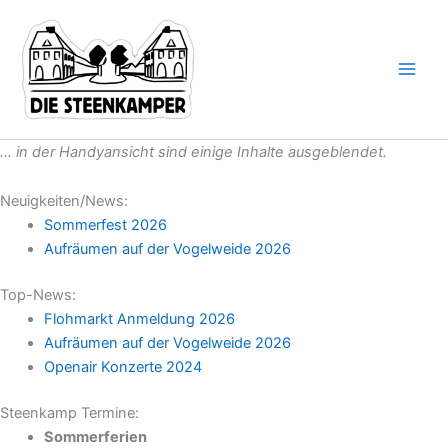
Suchen
Gib
Zum
nach:
deine
Inhalt
E-
springen
Mail-
Adresse
ein ...
… in der Handyansicht sind einige Inhalte ausgeblendet.
Neuigkeiten/News:
Sommerfest 2026
Aufräumen auf der Vogelweide 2026
Top-News:
Flohmarkt Anmeldung 2026
Aufräumen auf der Vogelweide 2026
Openair Konzerte 2024
Steenkamp Termine:
Sommerferien