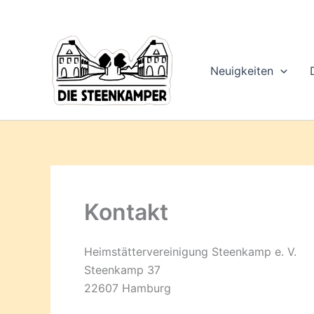
Gib
Zum
deine
Inhalt
E-
springen
Mail-
Adresse
Neuigkeiten
ein ...
Kontakt
Heimstättervereinigung Steenkamp e. V.
Steenkamp 37
22607 Hamburg