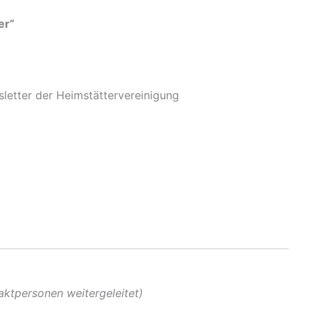
er”
etter der Heimstättervereinigung
aktpersonen weitergeleitet)