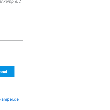
enkamp e.V.
saal
nkamper.de