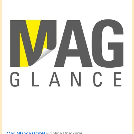
Mag Glance GmbH
– online Druckerei