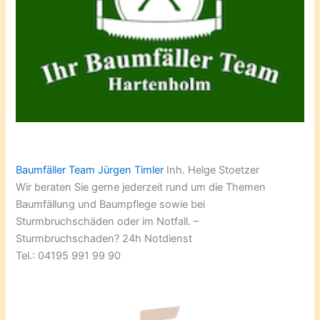
Baumfäller Team Jürgen Timler
Inh. Helge Stoetzer
Wir beraten Sie gerne jederzeit rund um die Themen
Baumfällung und Baumpflege sowie bei
Sturmbruchschäden oder im Notfall. –
Sturmbruchschaden? 24h Notdienst
Tel.: 04195 991 99 90