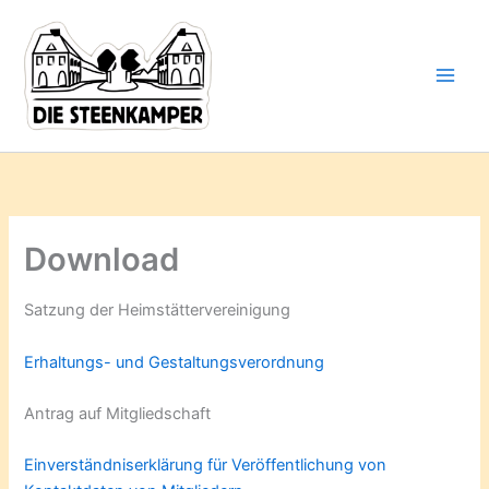
Gib
Zum
deine
Inhalt
E-
springen
Mail-
Adresse
ein ...
Download
Satzung der Heimstättervereinigung
Erhaltungs- und Gestaltungsverordnung
Antrag auf Mitgliedschaft
Einverständniserklärung für Veröffentlichung von