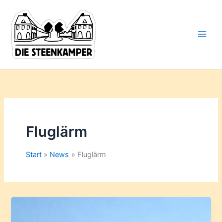
Gib
Zum
deine
Inhalt
E-
springen
Mail-
Adresse
ein ...
Fluglärm
Start
News
Fluglärm