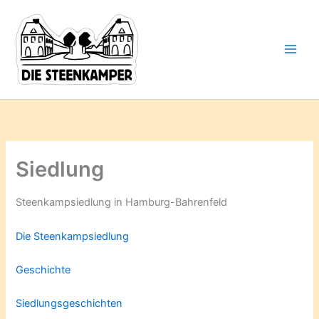
Gib
Zum
deine
Inhalt
E-
springen
Mail-
Adresse
ein ...
Siedlung
Steenkampsiedlung in Hamburg-Bahrenfeld
Die Steenkampsiedlung
Geschichte
Siedlungsgeschichten