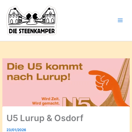
Gib
Zum
deine
Inhalt
E-
springen
Mail-
Adresse
ein ...
U5 Lurup & Osdorf
23/01/2026