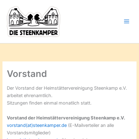
Gib
Zum
deine
Inhalt
E-
springen
Mail-
Adresse
ein ...
Vorstand
Der Vorstand der Heimstättervereinigung Steenkamp e.V.
arbeitet ehrenamtlich.
Sitzungen finden einmal monatlich statt.
Vorstand der Heimstättervereinigung Steenkamp e.V.
vorstand(at)steenkamper.de
(E-Mailverteiler an alle
Vorstandsmitglieder)