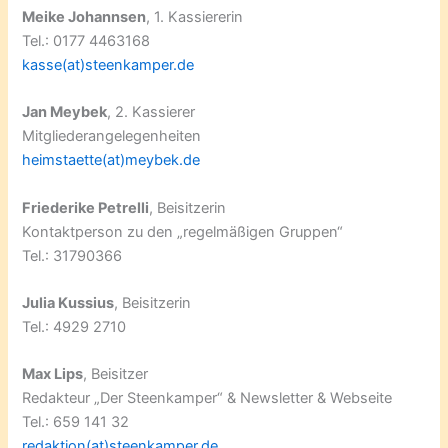
Meike Johannsen
, 1. Kassiererin
Tel.: 0177 4463168
kasse(at)steenkamper.de
Jan Meybek
, 2. Kassierer
Mitgliederangelegenheiten
heimstaette(at)meybek.de
Friederike Petrelli
, Beisitzerin
Kontaktperson zu den „regelmäßigen Gruppen“
Tel.: 31790366
Julia Kussius
, Beisitzerin
Tel.: 4929 2710
Max Lips
, Beisitzer
Redakteur „Der Steenkamper“ & Newsletter & Webseite
Tel.: 659 141 32
redaktion(at)steenkamper.de