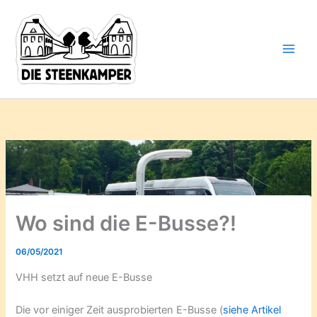
Gib
Zum
deine
Inhalt
E-
springen
Mail-
Adresse
ein ...
Wo sind die E-Busse?!
06/05/2021
VHH setzt auf neue E-Busse
Die vor einiger Zeit ausprobierten E-Busse (
siehe Artikel