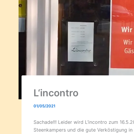
L‘incontro
01/05/2021
Sachade!!! Leider wird L‘incontro zum 16.5.
Steenkampers und die gute Verköstigung in 