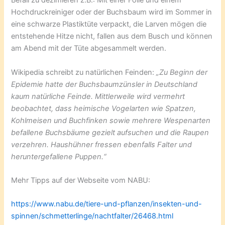
Befall zu dezimieren z.B.: Mit einer Folie und einem
Hochdruckreiniger oder der Buchsbaum wird im Sommer in
eine schwarze Plastiktüte verpackt, die Larven mögen die
entstehende Hitze nicht, fallen aus dem Busch und können
am Abend mit der Tüte abgesammelt werden.
Wikipedia schreibt zu natürlichen Feinden:
„Zu Beginn der
Epidemie hatte der Buchsbaumzünsler in Deutschland
kaum natürliche Feinde. Mittlerweile wird vermehrt
beobachtet, dass heimische Vogelarten wie Spatzen,
Kohlmeisen und Buchfinken sowie mehrere Wespenarten
befallene Buchsbäume gezielt aufsuchen und die Raupen
verzehren. Haushühner fressen ebenfalls Falter und
heruntergefallene Puppen.“
Mehr Tipps auf der Webseite vom NABU:
https://www.nabu.de/tiere-und-pflanzen/insekten-und-
spinnen/schmetterlinge/nachtfalter/26468.html