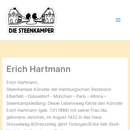
Gib
Zum
deine
Inhalt
E-
springen
Mail-
Adresse
ein ...
Erich Hartmann
Erich Hartmann,
Steenkamper Künstler der Hamburgischen Sezession
Elberfeld – Düsseldorf – München – Paris – Altona –
Steenkampsiedlung: Dieser Lebensweg führte den Künstler
Erich Hartmann (geb. 7.01.1886) mit seiner Frau Ida,
geborene Jenichen, im August 1922 in das Haus
Drosselweg 8/Grenzstieg (jetzt Torbogen/Ecke Veit-Stoß-