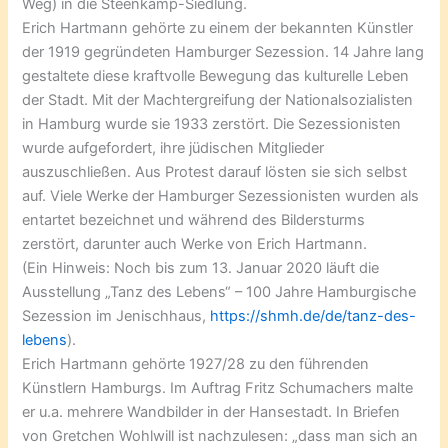
Weg) in die Steenkamp-Siedlung.
Erich Hartmann gehörte zu einem der bekannten Künstler
der 1919 gegründeten Hamburger Sezession. 14 Jahre lang
gestaltete diese kraftvolle Bewegung das kulturelle Leben
der Stadt. Mit der Machtergreifung der Nationalsozialisten
in Hamburg wurde sie 1933 zerstört. Die Sezessionisten
wurde aufgefordert, ihre jüdischen Mitglieder
auszuschließen. Aus Protest darauf lösten sie sich selbst
auf. Viele Werke der Hamburger Sezessionisten wurden als
entartet bezeichnet und während des Bildersturms
zerstört, darunter auch Werke von Erich Hartmann.
(Ein Hinweis: Noch bis zum 13. Januar 2020 läuft die
Ausstellung „Tanz des Lebens“ – 100 Jahre Hamburgische
Sezession im Jenischhaus,
https://shmh.de/de/tanz-des-
lebens
).
Erich Hartmann gehörte 1927/28 zu den führenden
Künstlern Hamburgs. Im Auftrag Fritz Schumachers malte
er u.a. mehrere Wandbilder in der Hansestadt. In Briefen
von Gretchen Wohlwill ist nachzulesen: „dass man sich an