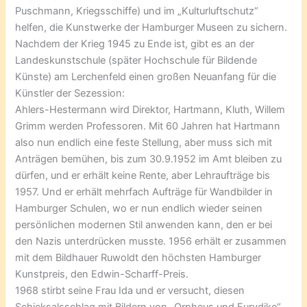
Puschmann, Kriegsschiffe) und im „Kulturluftschutz“
helfen, die Kunstwerke der Hamburger Museen zu sichern.
Nachdem der Krieg 1945 zu Ende ist, gibt es an der
Landeskunstschule (später Hochschule für Bildende
Künste) am Lerchenfeld einen großen Neuanfang für die
Künstler der Sezession:
Ahlers-Hestermann wird Direktor, Hartmann, Kluth, Willem
Grimm werden Professoren. Mit 60 Jahren hat Hartmann
also nun endlich eine feste Stellung, aber muss sich mit
Anträgen bemühen, bis zum 30.9.1952 im Amt bleiben zu
dürfen, und er erhält keine Rente, aber Lehraufträge bis
1957. Und er erhält mehrfach Aufträge für Wandbilder in
Hamburger Schulen, wo er nun endlich wieder seinen
persönlichen modernen Stil anwenden kann, den er bei
den Nazis unterdrücken musste. 1956 erhält er zusammen
mit dem Bildhauer Ruwoldt den höchsten Hamburger
Kunstpreis, den Edwin-Scharff-Preis.
1968 stirbt seine Frau Ida und er versucht, diesen
Schicksalsschlag mit Bildern von „Orpheus und Eurydike“