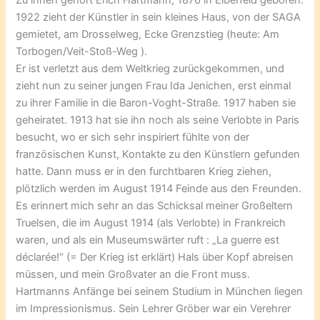
Zu ihnen gehört Erich Hartmann, 1876 in Elberfeld geboren.
1922 zieht der Künstler in sein kleines Haus, von der SAGA
gemietet, am Drosselweg, Ecke Grenzstieg (heute: Am
Torbogen/Veit-Stoß-Weg ).
Er ist verletzt aus dem Weltkrieg zurückgekommen, und
zieht nun zu seiner jungen Frau Ida Jenichen, erst einmal
zu ihrer Familie in die Baron-Voght-Straße. 1917 haben sie
geheiratet. 1913 hat sie ihn noch als seine Verlobte in Paris
besucht, wo er sich sehr inspiriert fühlte von der
französischen Kunst, Kontakte zu den Künstlern gefunden
hatte. Dann muss er in den furchtbaren Krieg ziehen,
plötzlich werden im August 1914 Feinde aus den Freunden.
Es erinnert mich sehr an das Schicksal meiner Großeltern
Truelsen, die im August 1914 (als Verlobte) in Frankreich
waren, und als ein Museumswärter ruft : „La guerre est
déclarée!“ (= Der Krieg ist erklärt) Hals über Kopf abreisen
müssen, und mein Großvater an die Front muss.
Hartmanns Anfänge bei seinem Studium in München liegen
im Impressionismus. Sein Lehrer Gröber war ein Verehrer