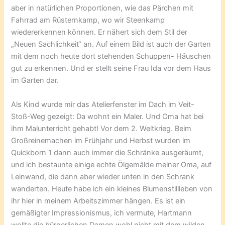
aber in natürlichen Proportionen, wie das Pärchen mit
Fahrrad am Rüsternkamp, wo wir Steenkamp
wiedererkennen können. Er nähert sich dem Stil der
„Neuen Sachlichkeit“ an. Auf einem Bild ist auch der Garten
mit dem noch heute dort stehenden Schuppen- Häuschen
gut zu erkennen. Und er stellt seine Frau Ida vor dem Haus
im Garten dar.
Als Kind wurde mir das Atelierfenster im Dach im Veit-
Stoß-Weg gezeigt: Da wohnt ein Maler. Und Oma hat bei
ihm Malunterricht gehabt! Vor dem 2. Weltkrieg. Beim
Großreinemachen im Frühjahr und Herbst wurden im
Quickborn 1 dann auch immer die Schränke ausgeräumt,
und ich bestaunte einige echte Ölgemälde meiner Oma, auf
Leinwand, die dann aber wieder unten in den Schrank
wanderten. Heute habe ich ein kleines Blumenstillleben von
ihr hier in meinem Arbeitszimmer hängen. Es ist ein
gemäßigter Impressionismus, ich vermute, Hartmann
wollte die bürgerlichen Damen wohl nicht mit dem wilden