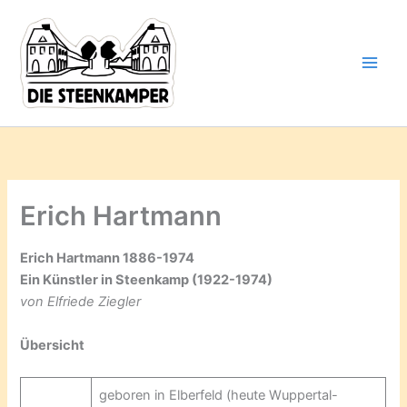
Gib
Zum
deine
Inhalt
E-
springen
Mail-
Adresse
ein ...
Erich Hartmann
Erich Hartmann 1886-1974
Ein Künstler in Steenkamp (1922-1974)
von Elfriede Ziegler
Übersicht
geboren in Elberfeld (heute Wuppertal-