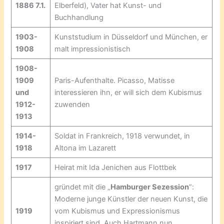
1886 7.1.
Elberfeld), Vater hat Kunst- und
Buchhandlung
1903-
Kunststudium in Düsseldorf und München, er
1908
malt impressionistisch
1908-
1909
Paris-Aufenthalte. Picasso, Matisse
und
interessieren ihn, er will sich dem Kubismus
1912-
zuwenden
1913
1914-
Soldat in Frankreich, 1918 verwundet, in
1918
Altona im Lazarett
1917
Heirat mit Ida Jenichen aus Flottbek
gründet mit die „
Hamburger Sezession
“:
Moderne junge Künstler der neuen Kunst, die
1919
vom Kubismus und Expressionismus
inspiriert sind. Auch Hartmann nun