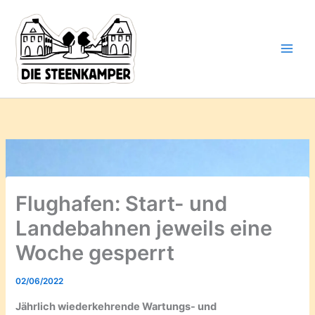
Gib
Zum
deine
Inhalt
E-
springen
Mail-
Adresse
ein ...
Flughafen: Start- und
Landebahnen jeweils eine
Woche gesperrt
02/06/2022
Jährlich wiederkehrende Wartungs- und