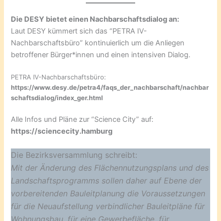
Die DESY bietet einen Nachbarschaftsdialog an:
Laut DESY kümmert sich das “PETRA IV-
Nachbarschaftsbüro” kontinuierlich um die Anliegen
betroffener Bürger*innen und einen intensiven Dialog.
PETRA IV-Nachbarschaftsbüro:
https://www.desy.de/petra4/faqs_der_nachbarschaft/nachbar
schaftsdialog/index_ger.html
Alle Infos und Pläne zur “Science City” auf:
https://sciencecity.hamburg
Die Bezirksversammlung schreibt:
Mit der Änderung des Flächennutzungsplans und des
Landschaftsprogramms sollen daher auf Ebene der
vorbereitenden Bauleitplanung die Voraussetzungen
für die Neuaufstellung verbindlicher Bauleitpläne für
Wohnungsbau, für eine Gewerbefläche, für