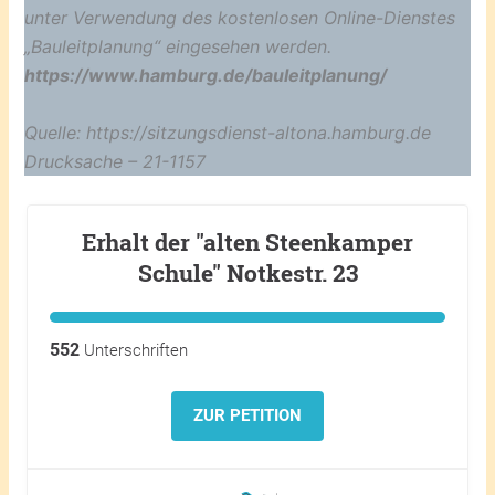
unter Verwendung des kostenlosen Online-Dienstes
„Bauleitplanung“ eingesehen werden.
https://www.hamburg.de/bauleitplanung/
Quelle: https://sitzungsdienst-altona.hamburg.de
Drucksache – 21-1157
Erhalt der "alten Steenkamper
Schule" Notkestr. 23
552
Unterschriften
ZUR PETITION