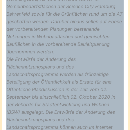
Gemeinbedarfsflächen der Science City Hamburg
Bahrenfeld sowie für die Grünflächen rund um die A7
geschaffen werden. Darüber hinaus sollen auf Ebene
der vorbereitenden Planungen bestehende
Nutzungen in Wohnbauflächen und gemischten
Bauflächen in die vorbereitende Bauleitplanung
übernommen werden.
Die Entwürfe der Änderung des
Flächennutzungsplans und des
Landschaftsprogramms werden als frühzeitige
Beteiligung der Öffentlichkeit als Ersatz für eine
Öffentliche Plandiskussion in der Zeit vom 02.
September bis einschließlich 02. Oktober 2020 in
der Behörde für Stadtentwicklung und Wohnen
(BSW) ausgelegt. Die Entwürfe der Änderung des
Flächennutzungsplans und des
Landschaftsprogramms können auch im Internet