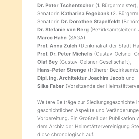
Dr. Peter Tschentscher
(1. Bürgermeister),
Senatorin
Katharina Fegebank
(2. Bürgerme
Senatorin
Dr. Dorothee Stapelfeldt
(Behörd
Dr. Stefanie von Berg
(Bezirksamtsleiterin 
Marco Hahn
(SAGA),
Prof. Anna Zülch
(Denkmalrat der Stadt H
Prof. Dr. Peter Michelis
(Gustav-Oelsner-Ge
Olaf Bey
(Gustav-Oelsner-Gesellschaft),
Hans-Peter Strenge
(früherer Bezirksamtsl
Dipl. Ing. Architektur Joachim Jacob
und
Silke Faber
(Vorsitzende der Heimstätterve
Weitere Beiträge zur Siedlungsgeschichte im
geschichtlichen Aspekte und Veränderungen
Vorbereitung. Ein Großteil der Publikation
dem Archiv der Heimstättervereinigung Ste
diese chronologisch auf.