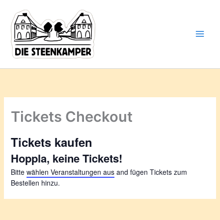
Gib
Zum
deine
Inhalt
E-
springen
Mail-
Adresse
ein ...
Tickets Checkout
Tickets kaufen
Hoppla, keine Tickets!
Bitte
wählen Veranstaltungen aus
and fügen Tickets zum
Bestellen hinzu.