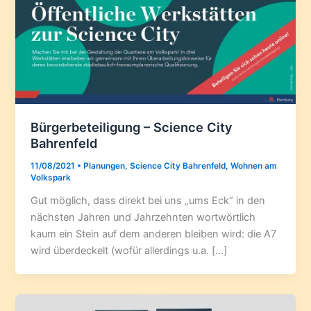
Bürgerbeteiligung – Science City
Bahrenfeld
11/08/2021
•
Planungen
,
Science City Bahrenfeld
,
Wohnen am
Volkspark
Gut möglich, dass direkt bei uns „ums Eck“ in den
nächsten Jahren und Jahrzehnten wortwörtlich
kaum ein Stein auf dem anderen bleiben wird: die A7
wird überdeckelt (wofür allerdings u.a. […]