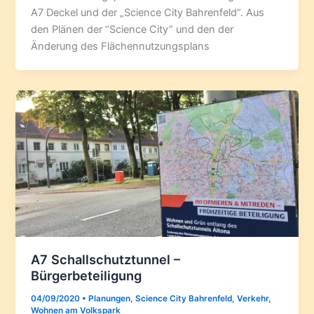
A7 Deckel und der „Science City Bahrenfeld“. Aus
den Plänen der “Science City” und den der
Änderung des Flächennutzungsplans
A7 Schallschutztunnel –
Bürgerbeteiligung
04/09/2020
•
Planungen
,
Science City Bahrenfeld
,
Verkehr
,
Wohnen am Volkspark