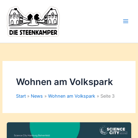
Gib
Zum
deine
Inhalt
E-
springen
Mail-
Adresse
ein ...
Wohnen am Volkspark
Start
News
Wohnen am Volkspark
Seite 3