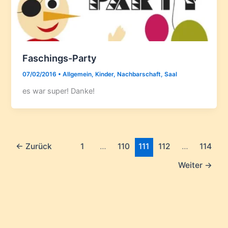
Faschings-Party
07/02/2016
•
Allgemein
,
Kinder
,
Nachbarschaft
,
Saal
es war super! Danke!
←
Zurück
1
…
110
111
112
…
114
Weiter
→