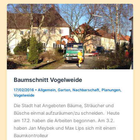
Baumschnitt Vogelweide
17/02/2016
•
Allgemein
,
Garten
,
Nachbarschaft
,
Planungen
,
Vogelweide
Die Stadt hat Angeboten Bäume, Sträucher und
Büsche einmal aufzuräumen/zu schneiden. Heute
am 17.2. haben die Arbeiten begonnen. Am 3.2.
haben Jan Meybek und Max Lips sich mit einem
Baumkontrolleur