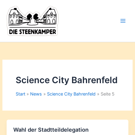
Gib
Zum
deine
Inhalt
E-
springen
Mail-
Adresse
ein ...
Science City Bahrenfeld
Start
News
Science City Bahrenfeld
Seite 5
Wahl der Stadtteildelegation