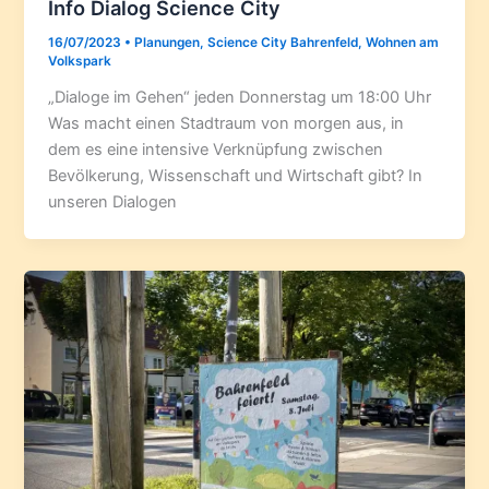
Info Dialog Science City
16/07/2023
•
Planungen
,
Science City Bahrenfeld
,
Wohnen am
Volkspark
„Dialoge im Gehen“ jeden Donnerstag um 18:00 Uhr
Was macht einen Stadtraum von morgen aus, in
dem es eine intensive Verknüpfung zwischen
Bevölkerung, Wissenschaft und Wirtschaft gibt? In
unseren Dialogen