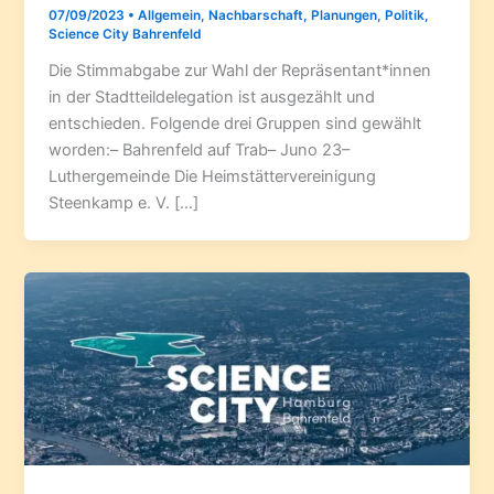
07/09/2023
•
Allgemein
,
Nachbarschaft
,
Planungen
,
Politik
,
Science City Bahrenfeld
Die Stimmabgabe zur Wahl der Repräsentant*innen
in der Stadtteildelegation ist ausgezählt und
entschieden. Folgende drei Gruppen sind gewählt
worden:– Bahrenfeld auf Trab– Juno 23–
Luthergemeinde Die Heimstättervereinigung
Steenkamp e. V. […]