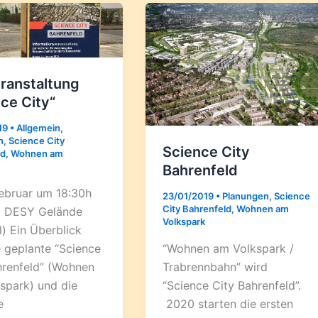
ranstaltung
ce City“
19
•
Allgemein
,
n
,
Science City
Science City
ld
,
Wohnen am
Bahrenfeld
Februar um 18:30h
23/01/2019
•
Planungen
,
Science
City Bahrenfeld
,
Wohnen am
m DESY Gelände
Volkspark
) Ein Überblick
“Wohnen am Volkspark /
e geplante “Science
Trabrennbahn” wird
hrenfeld” (Wohnen
“Science City Bahrenfeld”.
spark) und die
2020 starten die ersten
e