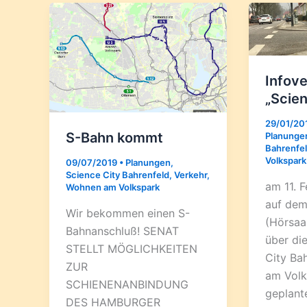
Infove
„Scien
29/01/20
S-Bahn kommt
Planunge
Bahrenfe
Volkspark
09/07/2019
•
Planungen
,
Science City Bahrenfeld
,
Verkehr
,
am 11. 
Wohnen am Volkspark
auf de
Wir bekommen einen S-
(Hörsaal
Bahnanschluß! SENAT
über di
STELLT MÖGLICHKEITEN
City Ba
ZUR
am Volk
SCHIENENANBINDUNG
geplant
DES HAMBURGER