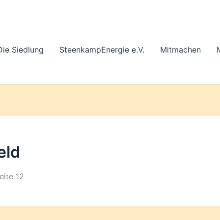
Die Siedlung
SteenkampEnergie e.V.
Mitmachen
eld
eite 12