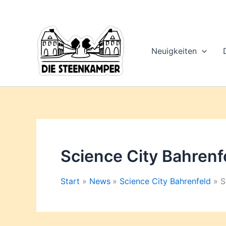
Gib
Zum
deine
Inhalt
E-
springen
Mail-
Adresse
Neuigkeiten
ein ...
Science City Bahrenf
Start
News
Science City Bahrenfeld
S