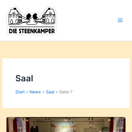
Gib
Zum
deine
Inhalt
E-
springen
Mail-
Adresse
ein ...
Saal
Start
News
Saal
Seite 7