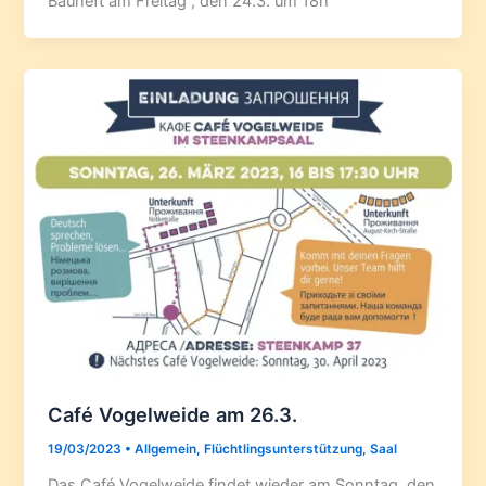
Bauheft am Freitag , den 24.3. um 18h
Café Vogelweide am 26.3.
19/03/2023
•
Allgemein
,
Flüchtlingsunterstützung
,
Saal
Das Café Vogelweide findet wieder am Sonntag, den