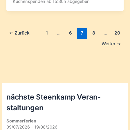
Kuchenspenden ab 15:30h abgegeben
←
Zurück
1
…
6
7
8
…
20
Weiter
→
nächste Steenkamp Veran­
staltungen
Sommerferien
09/07/2026 – 19/08/2026