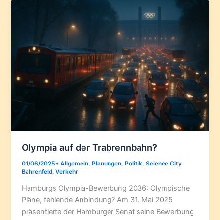
Olympia auf der Trabrennbahn?
01/06/2025
•
Allgemein
,
Planungen
,
Politik
,
Science City
Bahrenfeld
,
Verkehr
Hamburgs Olympia-Bewerbung 2036: Olympische
Pläne, fehlende Anbindung? Am 31. Mai 2025
präsentierte der Hamburger Senat seine Bewerbung