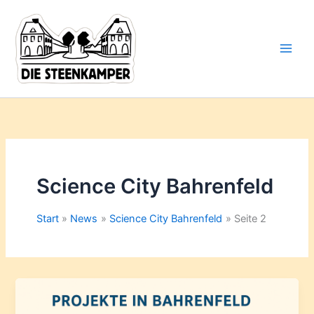
Gib
Zum
deine
Inhalt
E-
springen
Mail-
Adresse
ein ...
Science City Bahrenfeld
Start
News
Science City Bahrenfeld
Seite 2