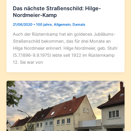
Das nächste Straßenschild: Hilge-
Nordmeier-Kamp
21/06/2020
•
100 jahre
,
Allgemein
,
Damals
Auch der Rüsternkamp hat ein goldenes Jubiläums-
Straßenschild bekommen, das für drei Monate an
Hilge Nordmeier erinnert. Hilge Nordmeier, geb. Stuhl
(5.7.1896-9.9.1975) lebte seit 1922 im Rüsternkamp
12. Sie war von