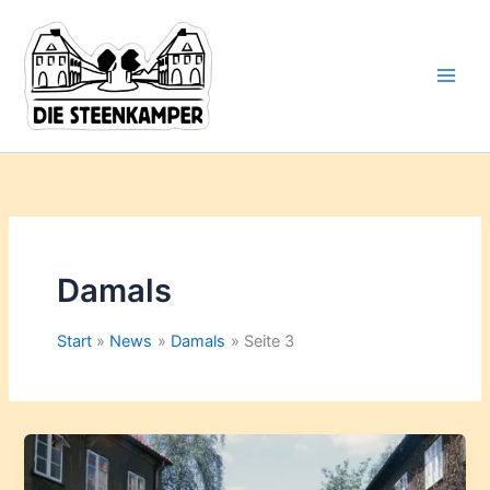
Gib
Zum
deine
Inhalt
E-
springen
Mail-
Adresse
ein ...
Damals
Start
News
Damals
Seite 3