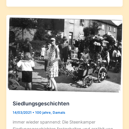
Siedlungsgeschichten
14/03/2021
•
100 jahre
,
Damals
immer wieder spannend: Die Steenkamper