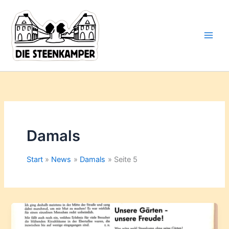
Gib
Zum
deine
Inhalt
E-
springen
Mail-
Adresse
ein ...
Damals
Start
News
Damals
Seite 5