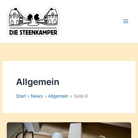
Gib
Zum
deine
Inhalt
E-
springen
Mail-
Adresse
ein ...
Allgemein
Start
News
Allgemein
Seite 6