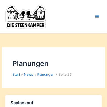
Gib
Zum
deine
Inhalt
E-
springen
Mail-
Adresse
ein ...
Planungen
Start
News
Planungen
Seite 26
Saalankauf