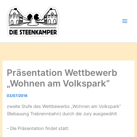
Gib
Zum
deine
Inhalt
E-
springen
Mail-
Adresse
ein ...
Präsentation Wettbewerb
„Wohnen am Volkspark“
03/07/2016
zweite Stufe des Wettbewerbs „Wohnen am Volkspark“
(Bebauung Trabrennbahn) durch die Jury ausgewählt
– Die Präsentation findet statt: