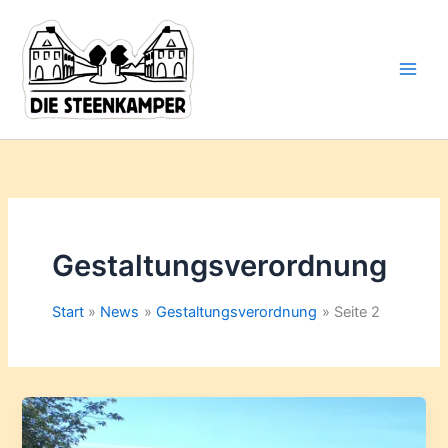
Gib
Zum
deine
Inhalt
E-
springen
Mail-
Adresse
ein ...
Gestaltungsverordnung
Start
News
Gestaltungsverordnung
Seite 2