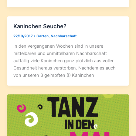
Kaninchen Seuche?
22/10/2017
•
Garten
,
Nachbarschaft
In den vergangenen Wochen sind in unsere
mittelbaren und unmittelbaren Nachbarschaft
auffällig viele Kaninchen ganz plötzlich aus voller
Gesundheit heraus verstorben. Nachdem es auch
von unseren 3 geimpften (!) Kaninchen