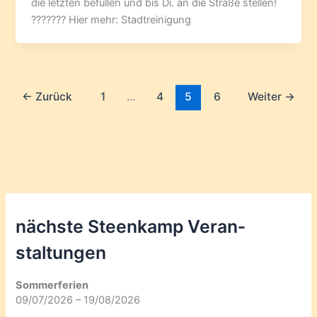
die letzten befüllen und bis Di. an die Straße stellen!
??????? Hier mehr: Stadtreinigung
←
Zurück
1
…
4
5
6
Weiter
→
nächste Steenkamp Veran­
staltungen
Sommerferien
09/07/2026 – 19/08/2026