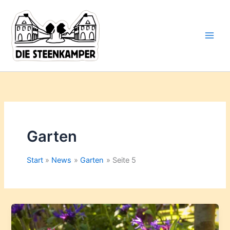
Gib
Zum
deine
Inhalt
E-
springen
Mail-
Adresse
ein ...
Garten
Start
News
Garten
Seite 5