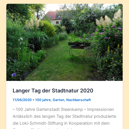
Langer Tag der Stadtnatur 2020
11/06/2020
•
100 jahre
,
Garten
,
Nachbarschaft
– 100 Jahre Gartenstadt Steenkamp – Impressionen
Anlässlich des langen Tag der Stadtnatur produzierte
die Loki-Schmidt-Stiftung in Kooperation mit dem