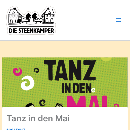
Gib
Zum
deine
Inhalt
E-
springen
Mail-
Adresse
ein ...
Tanz in den Mai