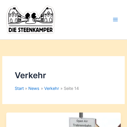
Gib
Zum
deine
Inhalt
E-
springen
Mail-
Adresse
ein ...
Verkehr
Start
News
Verkehr
Seite 14