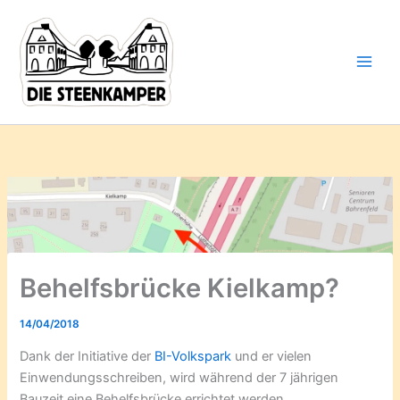
Gib
Zum
deine
Inhalt
E-
springen
Mail-
Adresse
ein ...
Behelfsbrücke Kielkamp?
14/04/2018
Dank der Initiative der
BI-Volkspark
und er vielen
Einwendungsschreiben, wird während der 7 jährigen
Bauzeit eine Behelfsbrücke errichtet werden.