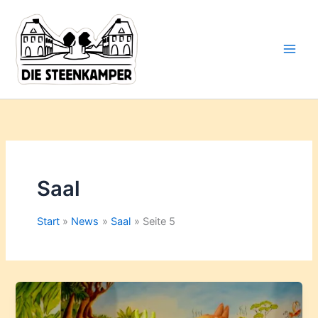
Gib
Zum
deine
Inhalt
E-
springen
Mail-
Adresse
ein ...
Saal
Start
News
Saal
Seite 5