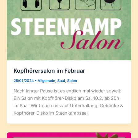
Kopfhörersalon im Februar
25/01/2024
•
Allgemein
,
Saal
,
Salon
Nach langer Pause ist es endlich mal wieder soweit:
Ein Salon mit Kopfhörer-Disko am Sa. 10.2. ab 20h
im Saal. Wir freuen uns auf Unterhaltung, Getränke &
Kopfhörer-Disko im Steenkampsaal.