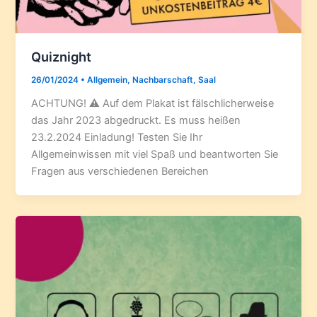
Quiznight
26/01/2024
•
Allgemein
,
Nachbarschaft
,
Saal
ACHTUNG! ⚠️ Auf dem Plakat ist fälschlicherweise
das Jahr 2023 abgedruckt. Es muss heißen
23.2.2024 Einladung! Testen Sie Ihr
Allgemeinwissen mit viel Spaß und beantworten Sie
Fragen aus verschiedenen Bereichen