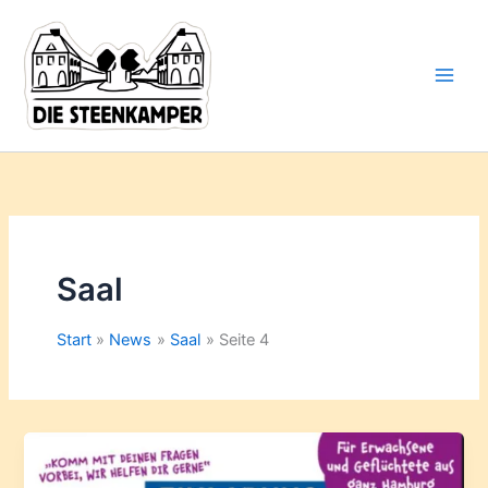
Gib
Zum
deine
Inhalt
E-
springen
Mail-
Adresse
ein ...
Saal
Start
News
Saal
Seite 4