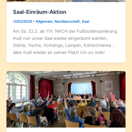
Saal-Einräum-Aktion
12/02/2025
•
Allgemein
,
Nachbarschaft
,
Saal
Am Sa. 22.2. ab 11h NACH der Fußbodensanierung
muß nun unser Saal wieder eingeräumt werden.
Stühle, Tische, Vorhänge, Lampen, Kühlschränke ..
alles muß wieder an seinen Platz! Um so mehr