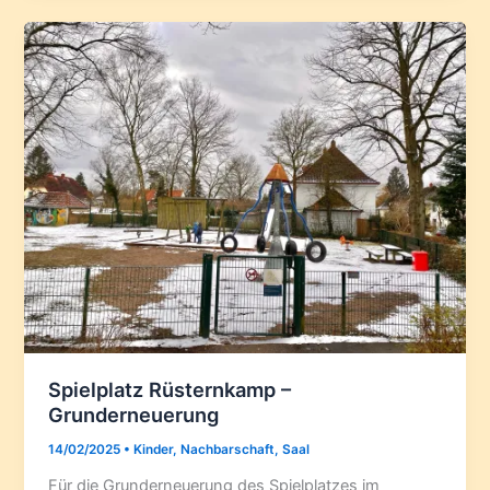
Spielplatz Rüsternkamp –
Grunderneuerung
14/02/2025
•
Kinder
,
Nachbarschaft
,
Saal
Für die Grunderneuerung des Spielplatzes im