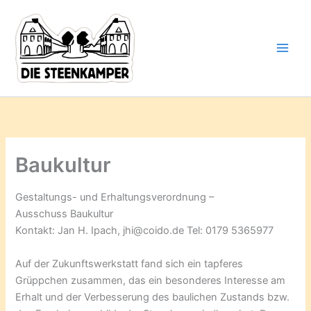
Gib
Zum
deine
Inhalt
E-
springen
Mail-
Adresse
ein ...
Baukultur
Gestaltungs- und Erhaltungsverordnung –
Ausschuss Baukultur
Kontakt: Jan H. Ipach, jhi@coido.de Tel: 0179 5365977
Auf der Zukunftswerkstatt fand sich ein tapferes
Grüppchen zusammen, das ein besonderes Interesse am
Erhalt und der Verbesserung des baulichen Zustands bzw.