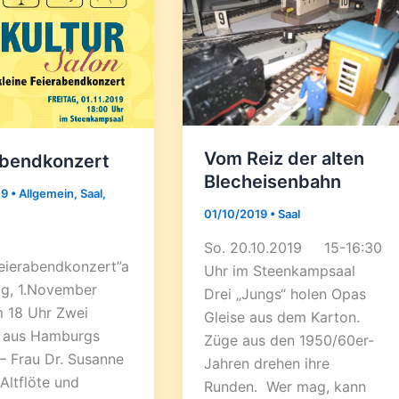
Vom Reiz der alten
abendkonzert
Blecheisenbahn
19
•
Allgemein
,
Saal
,
01/10/2019
•
Saal
So. 20.10.2019 15-16:30
Feierabendkonzert”a
Uhr im Steenkampsaal
ag, 1.November
Drei „Jungs“ holen Opas
 18 Uhr Zwei
Gleise aus dem Karton.
 aus Hamburgs
Züge aus den 1950/60er-
– Frau Dr. Susanne
Jahren drehen ihre
Altflöte und
Runden. Wer mag, kann