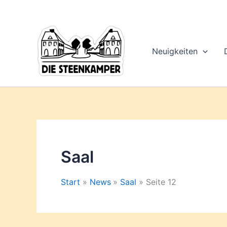
Gib
Zum
deine
Inhalt
E-
springen
Mail-
Adresse
Neuigkeiten
ein ...
Saal
Start
News
Saal
Seite 12