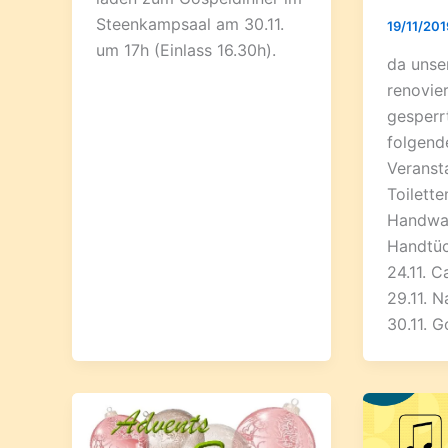
Steenkampsaal am 30.11.
19/11/20
um 17h (Einlass 16.30h).
da unser
renovie
gesperrt
folgend
Veranst
Toilette
Handwas
Handtüc
24.11. 
29.11. N
30.11. G