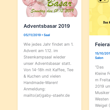
Adventsbasar 2019
05/11/2019
•
Saal
Feier
Wie jedes Jahr findet am 1.
Advent am 1.12. im
15/10/20
Steenkampsaal wieder
Salon
unser Adventsbasar statt.
“Das
Von 14-18h mit Kaffee, Tee
Kleine 
& Kuchen und vielen
m Freit
Handmade-Waren!
2019 um
Anmeldung:
Musiker
mailto(at)gaby-staehr.de
Westen 
Weigel (