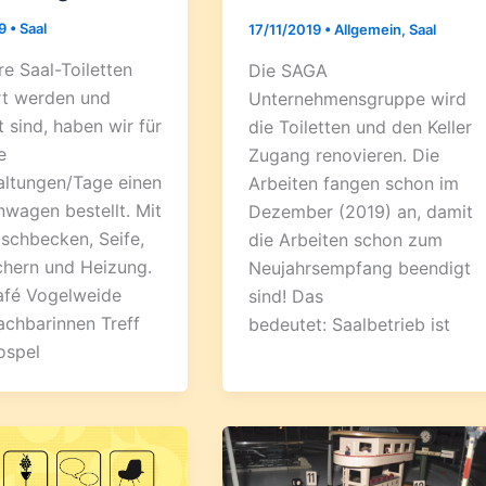
19
•
Saal
17/11/2019
•
Allgemein
,
Saal
e Saal-Toiletten
Die SAGA
rt werden und
Unternehmensgruppe wird
 sind, haben wir für
die Toiletten und den Keller
e
Zugang renovieren. Die
altungen/Tage einen
Arbeiten fangen schon im
nwagen bestellt. Mit
Dezember (2019) an, damit
chbecken, Seife,
die Arbeiten schon zum
hern und Heizung.
Neujahrsempfang beendigt
Café Vogelweide
sind! Das
achbarinnen Treff
bedeutet: Saalbetrieb ist
ospel