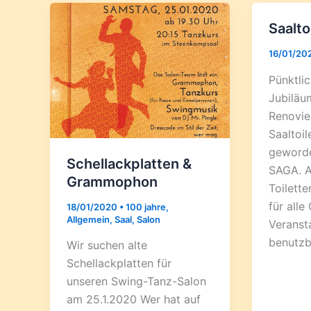
Saalto
16/01/20
Pünktli
Jubiläum
Renovie
Saaltoil
geworde
Schellackplatten &
SAGA. A
Grammophon
Toilett
für all
18/01/2020
•
100 jahre
,
Allgemein
,
Saal
,
Salon
Veranst
benutzb
Wir suchen alte
Schellackplatten für
unseren Swing-Tanz-Salon
am 25.1.2020 Wer hat auf