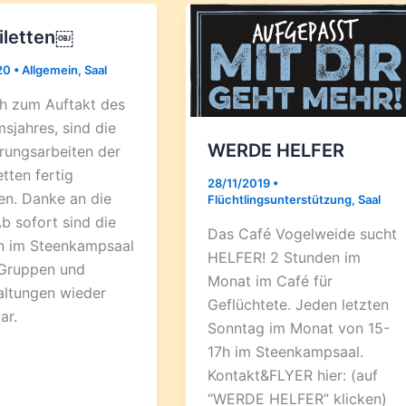
iletten￼
20
•
Allgemein
,
Saal
ch zum Auftakt des
sjahres, sind die
WERDE HELFER
rungsarbeiten der
etten fertig
28/11/2019
•
n. Danke an die
Flüchtlingsunterstützung
,
Saal
b sofort sind die
Das Café Vogelweide sucht
en im Steenkampsaal
HELFER! 2 Stunden im
e Gruppen und
Monat im Café für
altungen wieder
Geflüchtete. Jeden letzten
ar.
Sonntag im Monat von 15-
17h im Steenkampsaal.
Kontakt&FLYER hier: (auf
“WERDE HELFER” klicken)