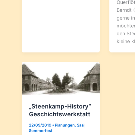
Querflö
Berndt (
gerne in
möchte
den Ste
kleine k
„Steenkamp-History“
Geschichtswerkstatt
22/09/2019
•
Planungen
,
Saal
,
Sommerfest