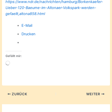
https://www.ndr.de/nachrichten/hamburg/Borkenkaefer-
Ueber-120-Baeume-im-Altonaer-Volkspark-werden-
gefaellt,altona858.html
E-Mail
Drucken
Gefällt mir:
Wird
geladen …
ZURÜCK
WEITER