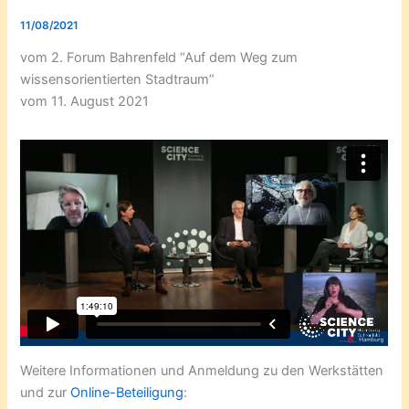
11/08/2021
vom 2. Forum Bahrenfeld “Auf dem Weg zum
wissensorientierten Stadtraum”
vom 11. August 2021
Weitere Informationen und Anmeldung zu den Werkstätten
und zur
Online-Beteiligung
: