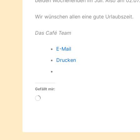
beiden Wochenenden im Juli. Also am 02.07.
Wir wünschen allen eine gute Urlaubszeit.
Das Café Team
E-Mail
Drucken
Gefällt mir:
Wird
geladen …