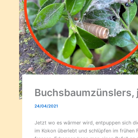
Buchsbaumzünslers, j
24/04/2021
Jetzt wo es wärmer wird, entpuppen sich d
im Kokon überlebt und schlüpfen im frühen 