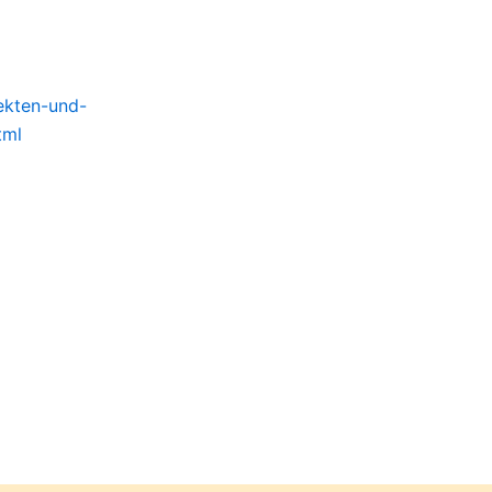
ekten-und-
tml