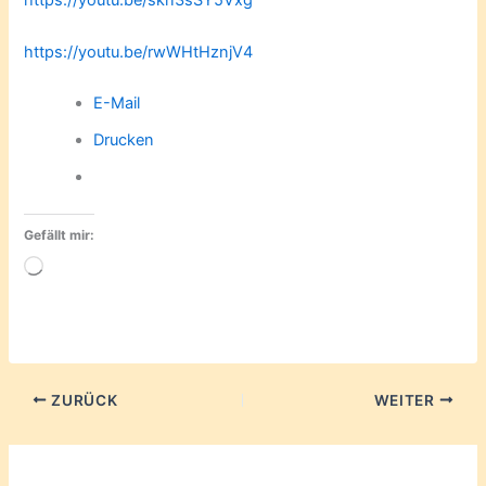
https://youtu.be/skn3sSY5Vxg
https://youtu.be/rwWHtHznjV4
E-Mail
Drucken
Gefällt mir:
Wird
geladen …
ZURÜCK
WEITER