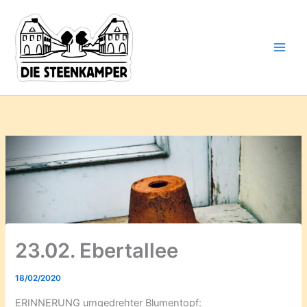
Gib
Zum
deine
Inhalt
E-
springen
Mail-
Adresse
ein ...
23.02. Ebertallee
18/02/2020
ERINNERUNG umgedrehter Blumentopf: