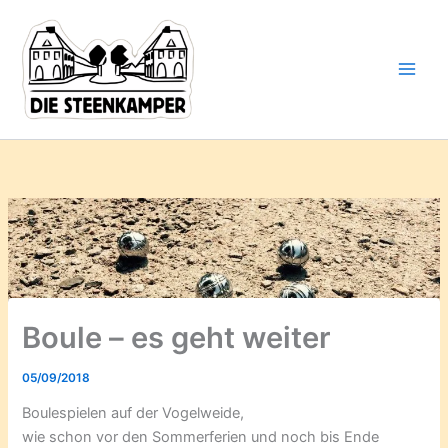
Gib
Zum
deine
Inhalt
E-
springen
Mail-
Adresse
ein ...
Boule – es geht weiter
05/09/2018
Boulespielen auf der Vogelweide,
wie schon vor den Sommerferien und noch bis Ende