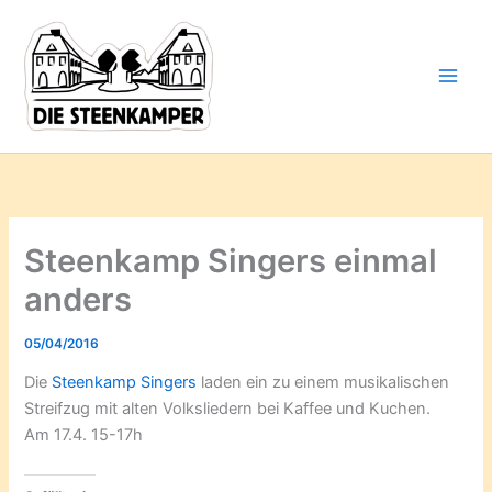
Gib
Zum
deine
Inhalt
E-
springen
Mail-
Adresse
ein ...
Steenkamp Singers einmal
anders
05/04/2016
Die
Steenkamp Singers
laden ein zu einem musikalischen
Streifzug mit alten Volksliedern bei Kaffee und Kuchen.
Am 17.4. 15-17h