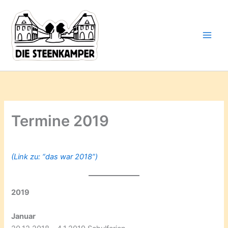
Gib
Zum
deine
Inhalt
E-
springen
Mail-
Adresse
ein ...
Termine 2019
(Link zu: “das war 2018”)
2019
Januar