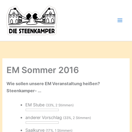
Gib
Zum
deine
Inhalt
E-
springen
Mail-
Adresse
ein ...
EM Sommer 2016
Wie sollen unsere EM Veranstaltung heißen?
Steenkamper- ...
EM Stube
(33%, 2 Stimmen)
anderer Vorschlag
(33%, 2 Stimmen)
Saalkurve
(17%, 1 Stimmen)