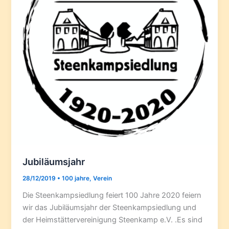
Jubiläumsjahr
28/12/2019
•
100 jahre
,
Verein
Die Steenkampsiedlung feiert 100 Jahre 2020 feiern
wir das Jubiläumsjahr der Steenkampsiedlung und
der Heimstättervereinigung Steenkamp e.V. .Es sind