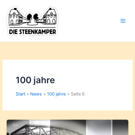
Gib
Zum
deine
Inhalt
E-
springen
Mail-
Adresse
ein ...
100 jahre
Start
News
100 jahre
Seite 6