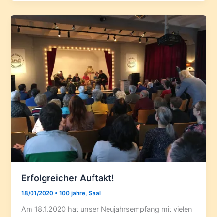
Erfolgreicher Auftakt!
18/01/2020
•
100 jahre
,
Saal
Am 18.1.2020 hat unser Neujahrsempfang mit vielen