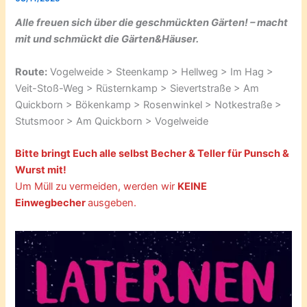
Alle freuen sich über die geschmückten Gärten! – macht
mit und schmückt die Gärten&Häuser.
Route:
Vogelweide > Steenkamp > Hellweg > Im Hag >
Veit-Stoß-Weg > Rüsternkamp > Sievertstraße > Am
Quickborn > Bökenkamp > Rosenwinkel > Notkestraße >
Stutsmoor > Am Quickborn > Vogelweide
Bitte bringt Euch alle selbst Becher & Teller für Punsch &
Wurst mit!
Um Müll zu vermeiden, werden wir
KEINE
Einwegbecher
ausgeben.