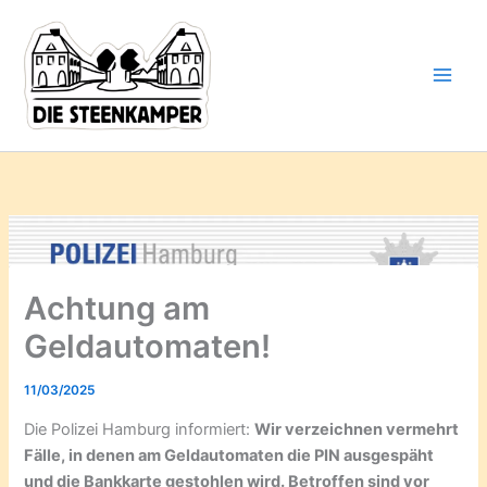
Gib
Zum
deine
Inhalt
E-
springen
Mail-
Adresse
ein ...
Achtung am
Geldautomaten!
11/03/2025
Die Polizei Hamburg informiert:
Wir verzeichnen vermehrt
Fälle, in denen am Geldautomaten die PIN ausgespäht
und die Bankkarte gestohlen wird. Betroffen sind vor